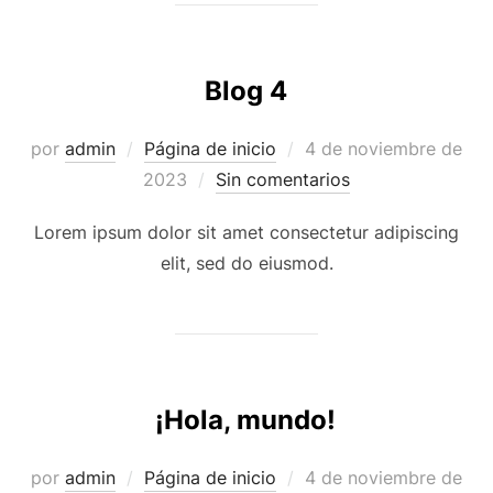
Blog 4
Publicado
por
admin
Página de inicio
4 de noviembre de
el
2023
Sin comentarios
Lorem ipsum dolor sit amet consectetur adipiscing
elit, sed do eiusmod.
¡Hola, mundo!
Publicado
por
admin
Página de inicio
4 de noviembre de