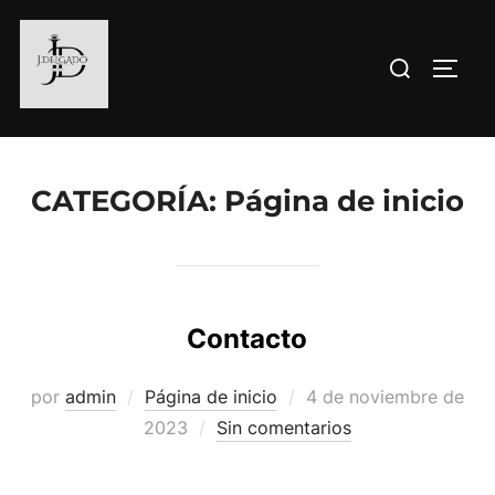
Saltar
al
Buscar:
ALTE
contenido
CATEGORÍA:
Página de inicio
Contacto
Publicado
por
admin
Página de inicio
4 de noviembre de
el
2023
Sin comentarios