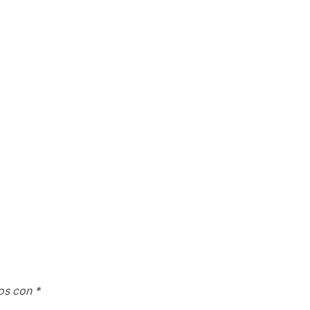
dos con
*