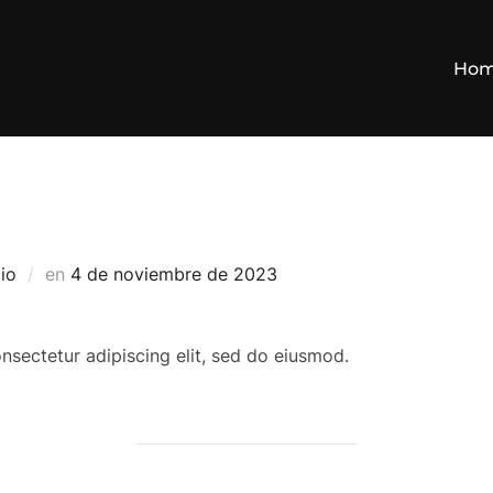
Ho
Publicado
io
en
4 de noviembre de 2023
el
nsectetur adipiscing elit, sed do eiusmod.