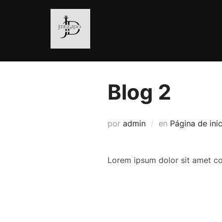
Saltar
al
contenido
Blog 2
por
admin
en
Página de inic
Lorem ipsum dolor sit amet co