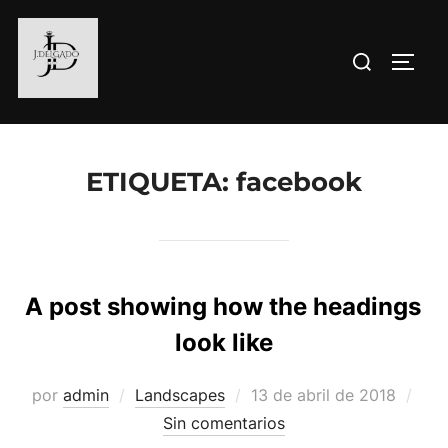
Saltar
al
Buscar:
ALTE
contenido
ETIQUETA:
facebook
A post showing how the headings
look like
Publicado
por
admin
Landscapes
13 de abril de 2018
el
Sin comentarios